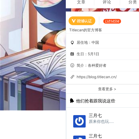
文章
评论
分类
LV.114514
Titlecan的官方博客
居住地：中国
生日：5月1日
简介：各种爱好者
https://blog.titlecan.cn/
查看更多 >
他们抢着跟我说这些
三月七
原来你也玩....
三月七