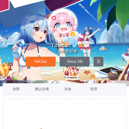
Titlecan
各种爱好者
WeChat
About Me
☰
全部
默认分类
社会
经济
哲学
教育
教程
民生
政治
科学
医学
科技
工具
新闻
文学
诗歌